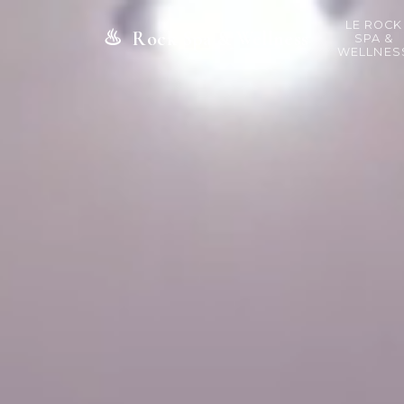
LE ROCK
♨
Rock Spa & Wellness
SPA &
WELLNES