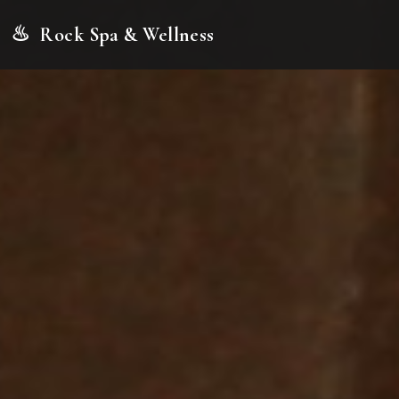
♨
Rock Spa & Wellness