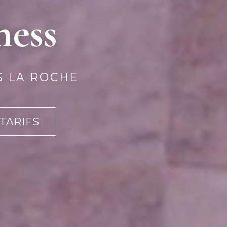
ness
S LA ROCHE
 TARIFS