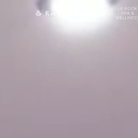
LE ROCK
♨
Rock Spa & Wellness
SPA &
WELLNES